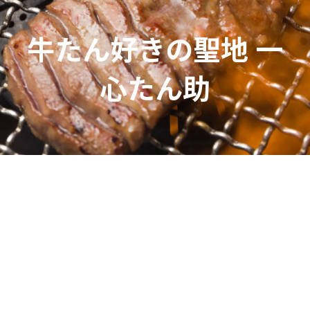
牛たん好きの聖地 一
心たん助
「お店の味を家でも食べたい」常連様のそんな声か
ら、一心たん助の通販は始まりました。
都内5店舗、連日満席。
厚切り牛タン食べ放題の先駆者として、唯一無二の
「味わい」と「楽しみ方」を追求しています。