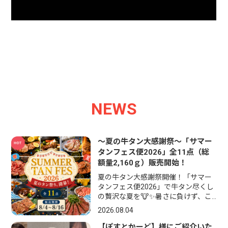
NEWS
～夏の牛タン大感謝祭～「サマー
タンフェス便2026」全11点（総
額量2,160ｇ）販売開始！
夏の牛タン大感謝祭開催！「サマー
タンフェス便2026」で牛タン尽くし
の贅沢な夏を🐮✨暑さに負けず、こ
の夏も頑張るあなたへ。そして、大
2026.08.04
切な方との夏の思い出づくりに。一
心たん助から、牛タン好きが笑顔に
【ぽすとかーど】様にご紹介いた