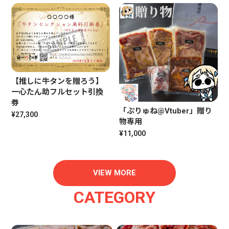
【推しに牛タンを贈ろう】
一心たん助フルセット引換
券
「ぷりゅね@Vtuber」贈り
¥27,300
物専用
¥11,000
VIEW MORE
CATEGORY