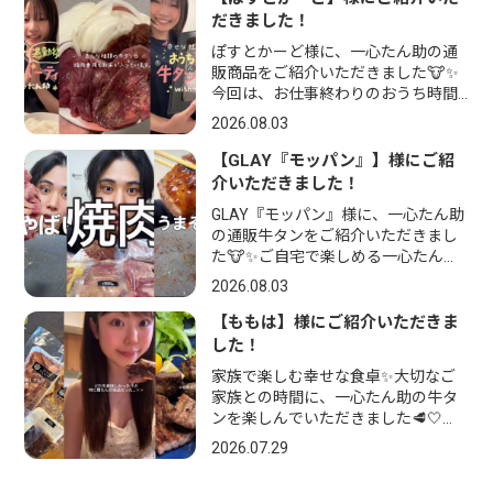
なる...
だきました！
ぽすとかーど様に、一心たん助の通
販商品をご紹介いただきました🐮✨
今回は、お仕事終わりのおうち時間
に「牛タンパーティー」を開催🥩💕
2026.08.03
一心たん助の堪能セットで、贅沢な
ひとり焼肉を楽しんでいただきまし
【GLAY『モッパン』】様にご紹
た😊...
介いただきました！
GLAY『モッパン』様に、一心たん助
の通販牛タンをご紹介いただきまし
た🐮✨ご自宅で楽しめる一心たん助
の通販牛タンを、豪快なモッパン動
2026.08.03
画でご紹介いただきました🤤🔥厚切
りで食べ応え抜群の牛タンを焼い
【ももは】様にご紹介いただきま
て、お...
した！
家族で楽しむ幸せな食卓✨大切なご
家族との時間に、一心たん助の牛タ
ンを楽しんでいただきました🥩🤍
「美味しいを沢山頂いた日❤️」と素
2026.07.29
敵な投稿でご紹介いただき、家族み
んなで囲む食卓が笑顔あふれるひと