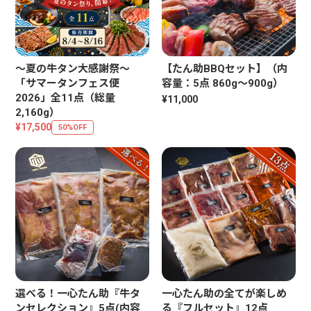
〜夏の牛タン大感謝祭〜
【たん助BBQセット】（内
「サマータンフェス便
容量：5点 860g～900g）
2026」全11点（総量
¥11,000
2,160g）
¥17,500
50%OFF
選べる！一心たん助『牛タ
一心たん助の全てが楽しめ
ンセレクション』5点(内容
る『フルセット』12点