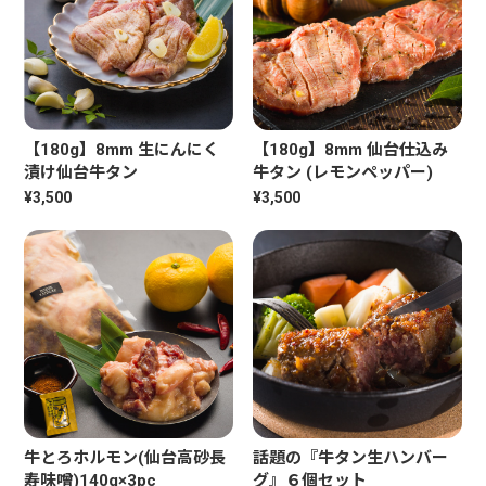
【180g】8mm 生にんにく
【180g】8mm 仙台仕込み
漬け仙台牛タン
牛タン (レモンペッパー)
¥3,500
¥3,500
牛とろホルモン(仙台高砂長
話題の『牛タン生ハンバー
寿味噌)140g×3pc
グ』６個セット