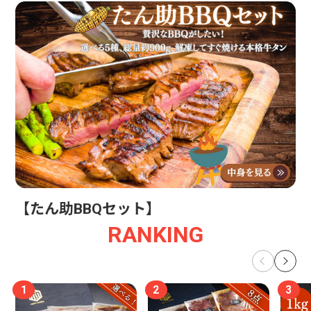
【たん助BBQセット】
RANKING