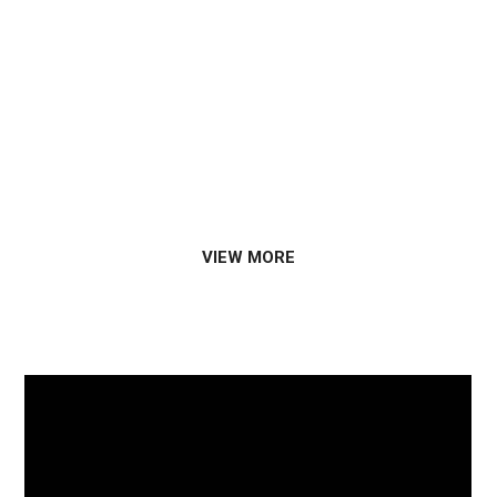
創業から受け継がれる仙台仕込み牛タンは、プロが
激選した牛タンを本場宮城の工場で熟成し、最高の
味付けを施しているから、ただ解凍して焼くだけ。
牛タン好きが、牛タン好きのために作った究極の体
験を、お腹いっぱいお楽しみください。
VIEW MORE