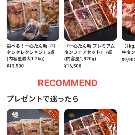
選べる！一心たん助『牛
『一心たん助 プレミアム
【1k
タンセレクション』5点
タンフェアセット』7点
牛タン 
(内容量最大1.2kg)
(内容量1,320g)
¥9,90
¥13,500
¥16,500
RECOMMEND
プレゼントで迷ったら