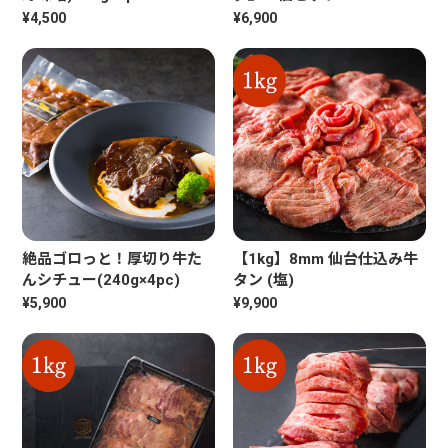
¥4,500
¥6,900
絶品ゴロっと！厚切り牛た
【1kg】8mm 仙台仕込み牛
んシチュー(240g×4pc)
タン (塩)
¥5,900
¥9,900