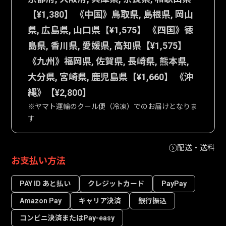
【¥1,380】 《中国》鳥取県, 島根県, 岡山
県, 広島県, 山口県【¥1,575】 《四国》徳
島県, 香川県, 愛媛県, 高知県【¥1,575】
《九州》福岡県, 佐賀県, 長崎県, 熊本県,
大分県, 宮崎県, 鹿児島県【¥1,660】 《沖
縄》【¥2,800】
※ヤマト運輸のクール便（冷凍）でのお届けとなりま
す
配送・送料
お支払い方法
PAY ID あと払い
クレジットカード
PayPay
Amazon Pay
キャリア決済
銀行振込
コンビニ決済またはPay-easy