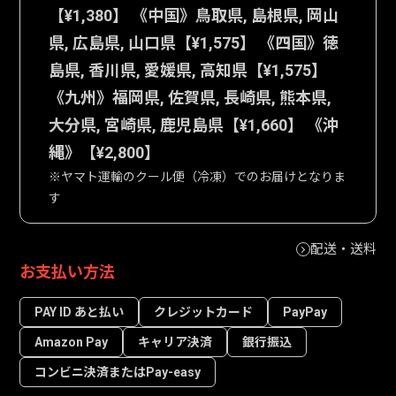
【¥1,380】 《中国》鳥取県, 島根県, 岡山
県, 広島県, 山口県【¥1,575】 《四国》徳
島県, 香川県, 愛媛県, 高知県【¥1,575】
《九州》福岡県, 佐賀県, 長崎県, 熊本県,
大分県, 宮崎県, 鹿児島県【¥1,660】 《沖
縄》【¥2,800】
※ヤマト運輸のクール便（冷凍）でのお届けとなりま
す
配送・送料
お支払い方法
PAY ID あと払い
クレジットカード
PayPay
Amazon Pay
キャリア決済
銀行振込
コンビニ決済またはPay-easy