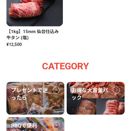
【1kg】15mm 仙台仕込み
牛タン (塩)
¥12,500
CATEGORY
プレゼントで迷
お得な大容量パ
ったら
ック
BBQで便利