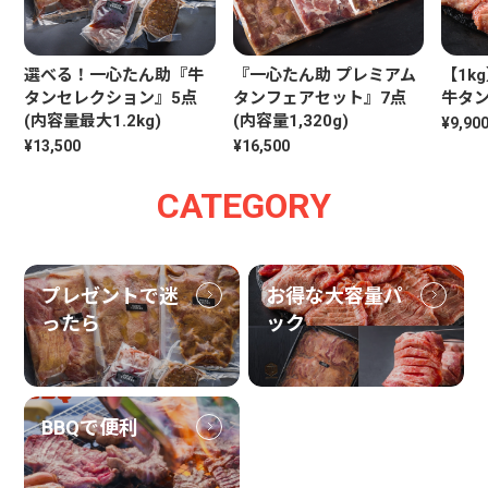
選べる！一心たん助『牛
『一心たん助 プレミアム
【1k
タンセレクション』5点
タンフェアセット』7点
牛タン
(内容量最大1.2kg)
(内容量1,320g)
¥9,90
¥13,500
¥16,500
CATEGORY
プレゼントで迷
お得な大容量パ
ったら
ック
BBQで便利