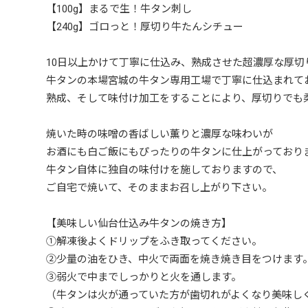
【100g】まるで生！牛タン刺し
【240g】ゴロっと！厚切り牛たんシチュー
10日以上かけて丁寧に仕込み、熟成させた超濃厚な厚切
牛タンの本場宮城の牛タン専用工場で丁寧に仕込まれて
熟成、そして味付け加工をすることにより、厚切りでも
焼いた時の味噌の香ばしい薫りと濃厚な味わいが
お酒にも白ご飯にもぴったりの牛タンに仕上がっており
牛タン自体に独自の味付けを施しておりますので、
ご自宅で焼いて、そのままお召し上がり下さい。
【美味しい仙台仕込み牛タンの焼き方】
①解凍後よくドリップをふき取ってください。
②少量の油をひき、中火で両面を焼き焼き目をつけます
③弱火で中までしっかりと火を通します。
（牛タンは火が通っていた方が歯切れがよくなり美味し