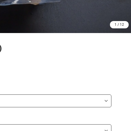
1
/
12
)