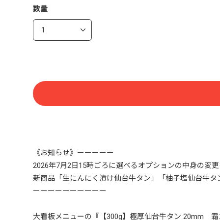
数量
《お知らせ》ーーーーー
2026年7月2日15時ごろに選べるオプションの中身の変
新商品「生にんにく漬け仙台牛タン」「柚子塩仙台牛タ
ーーーーーーーーーー
大看板メニューの『【300g】極厚仙台牛タン 20mm 